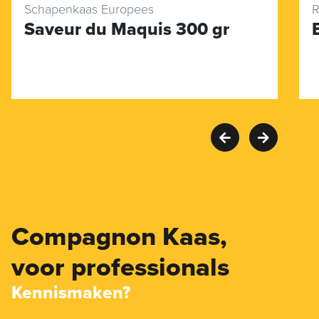
Schapenkaas Europees
R
Saveur du Maquis 300 gr
Compagnon Kaas,
voor professionals
Kennismaken?