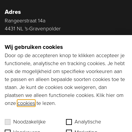
Adres
Rangeerstraat 14a
4431 NL 's-Gravenpolder
Plan route
Wij gebruiken cookies
Door op de accepteren knop te klikken accepteer je
functionele, analytische en tracking cookies. Je hebt
Ga naar...
ook de mogelijkheid om specifieke voorkeuren aan
Bestellen
te passen en alleen bepaalde soorten cookies toe te
staan. Je kunt de cookies ook weigeren, dan
Diensten
plaatsen we alleen functionele cookies. Klik hier om
onze
cookies
te lezen.
Assortiment
Ons verhaal
Noodzakelijke
Analytische