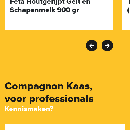
Feta Houtgerijpt Geit en
Schapenmelk 900 gr
Compagnon Kaas,
voor professionals
Kennismaken?