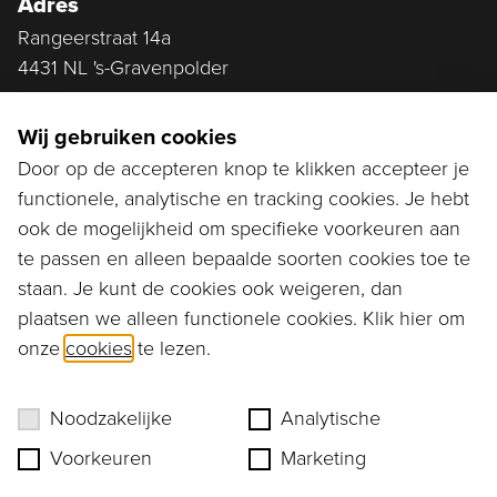
Adres
Rangeerstraat 14a
4431 NL 's-Gravenpolder
Plan route
Wij gebruiken cookies
Door op de accepteren knop te klikken accepteer je
functionele, analytische en tracking cookies. Je hebt
Ga naar...
ook de mogelijkheid om specifieke voorkeuren aan
Bestellen
te passen en alleen bepaalde soorten cookies toe te
staan. Je kunt de cookies ook weigeren, dan
Diensten
plaatsen we alleen functionele cookies. Klik hier om
onze
cookies
te lezen.
Assortiment
Ons verhaal
Noodzakelijke
Analytische
Voorkeuren
Marketing