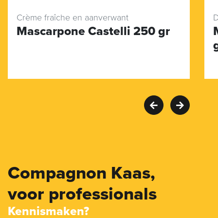
Crème fraîche en aanverwant
D
Mascarpone Castelli 250 gr
Compagnon Kaas,
voor professionals
Kennismaken?