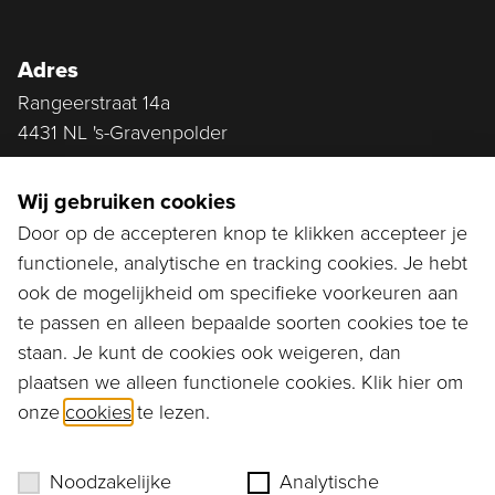
Adres
Rangeerstraat 14a
4431 NL 's-Gravenpolder
Plan route
Wij gebruiken cookies
Door op de accepteren knop te klikken accepteer je
functionele, analytische en tracking cookies. Je hebt
Ga naar...
ook de mogelijkheid om specifieke voorkeuren aan
Bestellen
te passen en alleen bepaalde soorten cookies toe te
staan. Je kunt de cookies ook weigeren, dan
Diensten
plaatsen we alleen functionele cookies. Klik hier om
onze
cookies
te lezen.
Assortiment
Ons verhaal
Noodzakelijke
Analytische