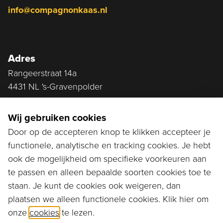
info@compagnonkaas.nl
Adres
Rangeerstraat 14a
4431 NL 's-Gravenpolder
Plan route
Wij gebruiken cookies
Door op de accepteren knop te klikken accepteer je
functionele, analytische en tracking cookies. Je hebt
Ga naar...
ook de mogelijkheid om specifieke voorkeuren aan
Bestellen
te passen en alleen bepaalde soorten cookies toe te
staan. Je kunt de cookies ook weigeren, dan
Diensten
plaatsen we alleen functionele cookies. Klik hier om
onze
cookies
te lezen.
Assortiment