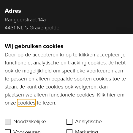
Adres
Rangeerstraat 14a
4431 NL 's-Gravenpolder
Plan route
Wij gebruiken cookies
Door op de accepteren knop te klikken accepteer je
functionele, analytische en tracking cookies. Je hebt
Ga naar...
ook de mogelijkheid om specifieke voorkeuren aan
Bestellen
te passen en alleen bepaalde soorten cookies toe te
staan. Je kunt de cookies ook weigeren, dan
Diensten
plaatsen we alleen functionele cookies. Klik hier om
onze
cookies
te lezen.
Assortiment
Ons verhaal
Noodzakelijke
Analytische
Voorkeuren
Marketing