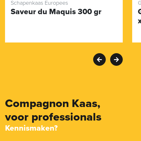
Schapenkaas Europees
G
Saveur du Maquis 300 gr
Compagnon Kaas,
voor professionals
Kennismaken?