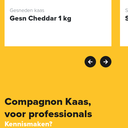
Gesneden kaas
S
Gesn Cheddar 1 kg
Compagnon Kaas,
voor professionals
Kennismaken?