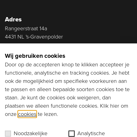
Adres
Rangeerstraat 14a
4431 NL 's-Gravenpolder
Plan route
Wij gebruiken cookies
Door op de accepteren knop te klikken accepteer je
functionele, analytische en tracking cookies. Je hebt
Ga naar...
ook de mogelijkheid om specifieke voorkeuren aan
Bestellen
te passen en alleen bepaalde soorten cookies toe te
staan. Je kunt de cookies ook weigeren, dan
Diensten
plaatsen we alleen functionele cookies. Klik hier om
onze
cookies
te lezen.
Assortiment
Ons verhaal
Noodzakelijke
Analytische