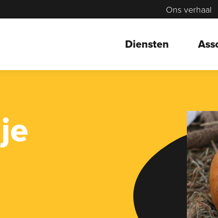
Ons verhaal
Diensten
Ass
je