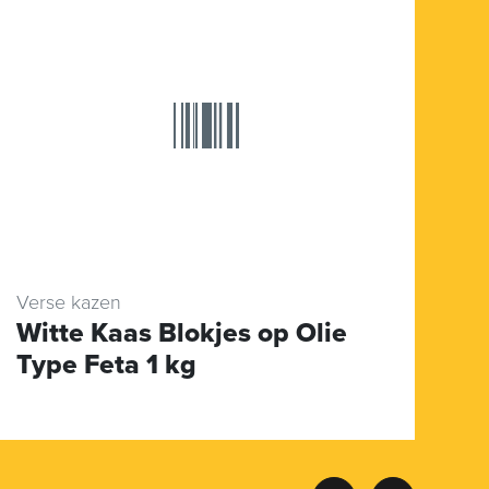
Verse kazen
Wi
Witte Kaas Blokjes op Olie
C
Type Feta 1 kg
T