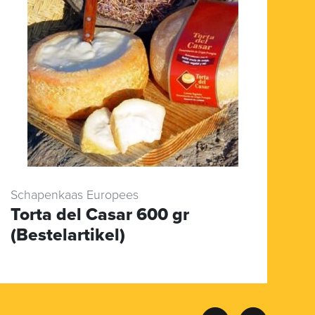
Schapenkaas Europees
Wi
Torta del Casar 600 gr
C
(Bestelartikel)
T