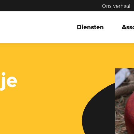
Ons verhaal
Diensten
Ass
je