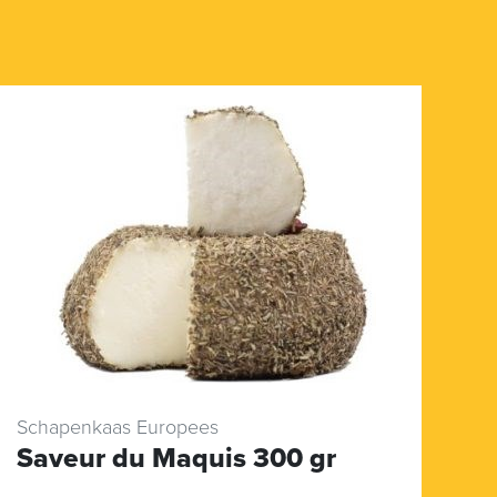
Schapenkaas Europees
Ra
Saveur du Maquis 300 gr
E