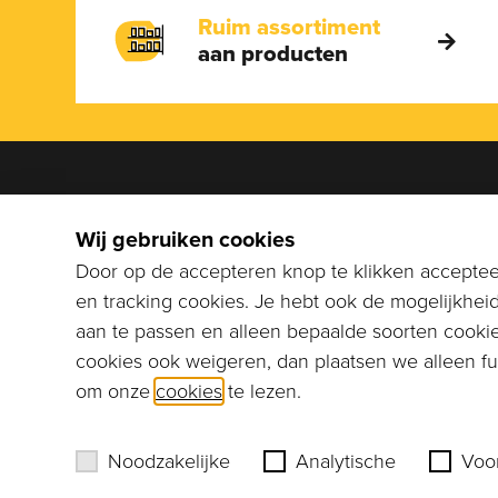
Ruim assortiment
aan producten
We help
Wij gebruiken cookies
Bel naar
Door op de accepteren knop te klikken accepteer
stuur ee
en tracking cookies. Je hebt ook de mogelijkhei
info@co
aan te passen en alleen bepaalde soorten cookie
cookies ook weigeren, dan plaatsen we alleen fun
Erik Murre
om onze
cookies
te lezen.
Noodzakelijke
Analytische
Voo