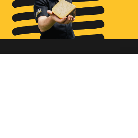
Ga naar...
Bestellen
Diensten
Assortiment
Ons verhaal