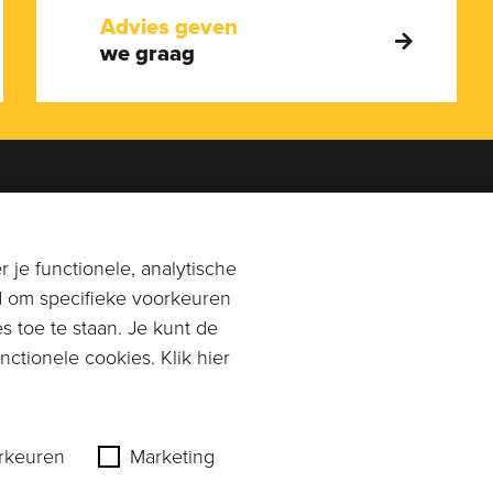
Advies geven
we graag
en je graag!
Adres
0113-269896
of
Rangeerstraat 14a
 je functionele, analytische
n email naar
4431 NL 's-Gravenpolder
d om specifieke voorkeuren
mpagnonkaas.nl
s toe te staan. Je kunt de
Plan route
ctionele cookies. Klik hier
rkeuren
Marketing