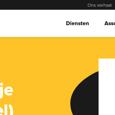
Ons verhaal
Diensten
Ass
je
l)