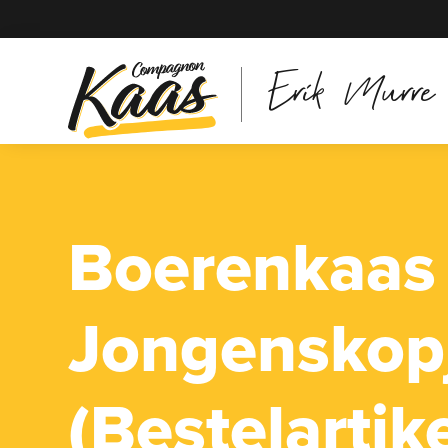
Erik Murre
Boerenkaas
Jongenskop
(Bestelartike