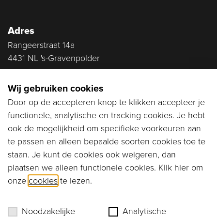
Adres
Rangeerstraat 14a
4431 NL 's-Gravenpolder
Plan route
Wij gebruiken cookies
Door op de accepteren knop te klikken accepteer je
functionele, analytische en tracking cookies. Je hebt
Ga naar...
ook de mogelijkheid om specifieke voorkeuren aan
Bestellen
te passen en alleen bepaalde soorten cookies toe te
staan. Je kunt de cookies ook weigeren, dan
Diensten
plaatsen we alleen functionele cookies. Klik hier om
onze
cookies
te lezen.
Assortiment
Ons verhaal
Noodzakelijke
Analytische