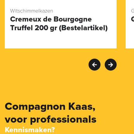
Witschimmelkazen
G
Cremeux de Bourgogne
Truffel 200 gr (Bestelartikel)
Compagnon Kaas,
voor professionals
Kennismaken?