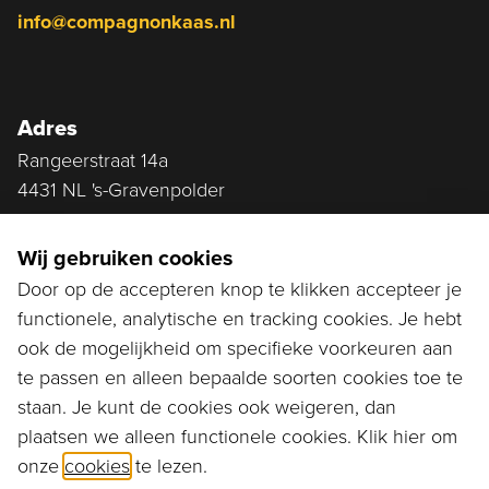
info@compagnonkaas.nl
Adres
Rangeerstraat 14a
4431 NL 's-Gravenpolder
Plan route
Wij gebruiken cookies
Door op de accepteren knop te klikken accepteer je
functionele, analytische en tracking cookies. Je hebt
Ga naar...
ook de mogelijkheid om specifieke voorkeuren aan
Bestellen
te passen en alleen bepaalde soorten cookies toe te
staan. Je kunt de cookies ook weigeren, dan
Diensten
plaatsen we alleen functionele cookies. Klik hier om
onze
cookies
te lezen.
Assortiment