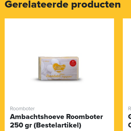
Gerelateerde producten
Roomboter
R
Ambachtshoeve Roomboter
250 gr (Bestelartikel)