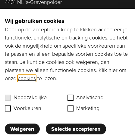
4431 NL 's-Gravenpolder
Plan route
Wij gebruiken cookies
Door op de accepteren knop te klikken accepteer je
functionele, analytische en tracking cookies. Je hebt
Ga naar...
ook de mogelijkheid om specifieke voorkeuren aan
Bestellen
te passen en alleen bepaalde soorten cookies toe te
staan. Je kunt de cookies ook weigeren, dan
Diensten
plaatsen we alleen functionele cookies. Klik hier om
onze
cookies
te lezen.
Assortiment
Ons verhaal
Noodzakelijke
Analytische
Voorkeuren
Marketing
Weigeren
Selectie accepteren
Privacy