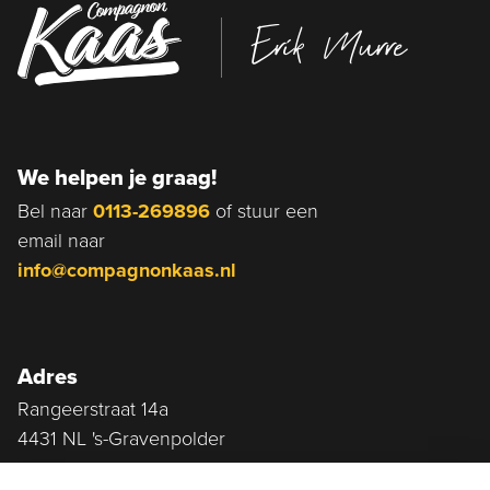
Erik Murre
We helpen je graag!
Bel naar
0113-269896
of stuur een
email naar
info@compagnonkaas.nl
Adres
Rangeerstraat 14a
4431 NL 's-Gravenpolder
Plan route