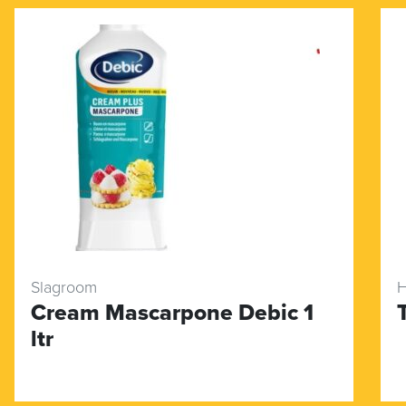
Slagroom
H
Cream Mascarpone Debic 1
ltr