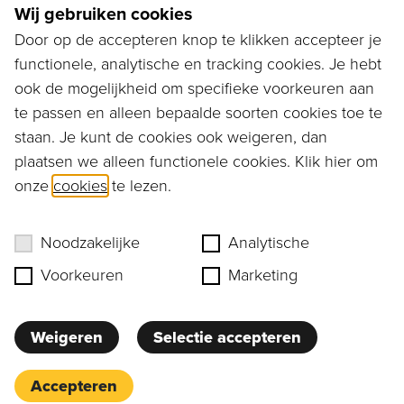
Wij gebruiken cookies
Door op de accepteren knop te klikken accepteer je
functionele, analytische en tracking cookies. Je hebt
Ga naar...
ook de mogelijkheid om specifieke voorkeuren aan
Bestellen
te passen en alleen bepaalde soorten cookies toe te
staan. Je kunt de cookies ook weigeren, dan
Diensten
plaatsen we alleen functionele cookies. Klik hier om
onze
cookies
te lezen.
Assortiment
Ons verhaal
Noodzakelijke
Analytische
Voorkeuren
Marketing
Weigeren
Selectie accepteren
Privacy
Cookies
Accepteren