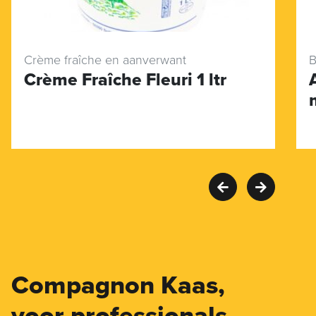
Crème fraîche en aanverwant
B
Crème Fraîche Fleuri 1 ltr
Compagnon Kaas,
voor professionals