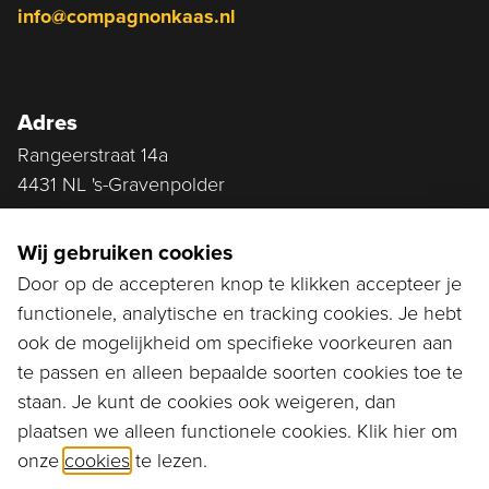
info@compagnonkaas.nl
Adres
Rangeerstraat 14a
4431 NL 's-Gravenpolder
Plan route
Wij gebruiken cookies
Door op de accepteren knop te klikken accepteer je
functionele, analytische en tracking cookies. Je hebt
Ga naar...
ook de mogelijkheid om specifieke voorkeuren aan
Bestellen
te passen en alleen bepaalde soorten cookies toe te
staan. Je kunt de cookies ook weigeren, dan
Diensten
plaatsen we alleen functionele cookies. Klik hier om
onze
cookies
te lezen.
Assortiment