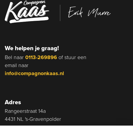
Erik Murre
We helpen je graag!
Bel naar
0113-269896
of stuur een
email naar
info@compagnonkaas.nl
Adres
Rangeerstraat 14a
4431 NL 's-Gravenpolder
Plan route