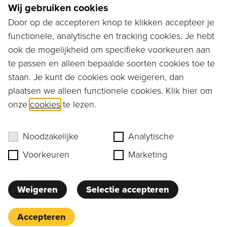
Wij gebruiken cookies
Door op de accepteren knop te klikken accepteer je
functionele, analytische en tracking cookies. Je hebt
Ga naar...
ook de mogelijkheid om specifieke voorkeuren aan
Bestellen
te passen en alleen bepaalde soorten cookies toe te
staan. Je kunt de cookies ook weigeren, dan
Diensten
plaatsen we alleen functionele cookies. Klik hier om
onze
cookies
te lezen.
Assortiment
Ons verhaal
Noodzakelijke
Analytische
Voorkeuren
Marketing
Weigeren
Selectie accepteren
Privacy
Cookies
Accepteren